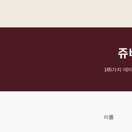
쥬
165가지 데
이름