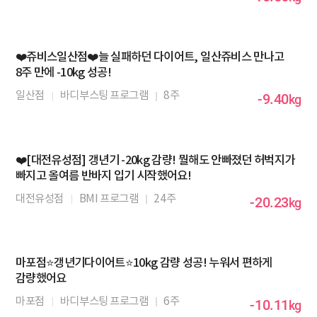
❤️쥬비스일산점❤️늘 실패하던 다이어트, 일산쥬비스 만나고
8주 만에 -10kg 성공!
일산점
바디부스팅 프로그램
8주
-9.40
kg
❤️[대전유성점] 갱년기 -20kg 감량! 뭘해도 안빠졌던 허벅지가
빠지고 올여름 반바지 입기 시작했어요!
대전유성점
BMI 프로그램
24주
-20.23
kg
마포점⭐갱년기다이어트⭐10kg 감량 성공! 누워서 편하게
감량했어요
마포점
바디부스팅 프로그램
6주
-10.11
kg