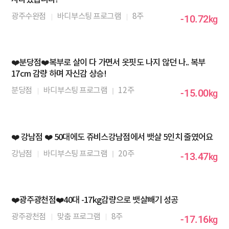
사라졌습니다!
광주수완점
바디부스팅 프로그램
8주
-10.72
kg
❤️분당점❤️복부로 살이 다 가면서 옷핏도 나지 않던 나.. 복부
17cm 감량 하며 자신감 상승!
분당점
바디부스팅 프로그램
12주
-15.00
kg
❤️ 강남점 ❤️ 50대에도 쥬비스강남점에서 뱃살 5인치 줄였어요
강남점
바디부스팅 프로그램
20주
-13.47
kg
❤️광주광천점❤️40대 -17kg감량으로 뱃살빼기 성공
광주광천점
맞춤 프로그램
8주
-17.16
kg