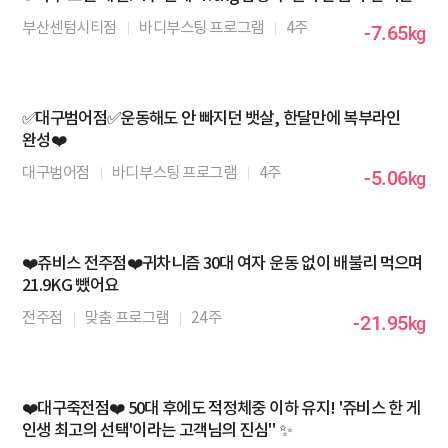
부산센텀시티점
바디부스팅 프로그램
4주
-7.65
kg
✅대구범어점✅운동해도 안 빠지던 뱃살, 한달만에 복부라인
완성❤️
대구범어점
바디부스팅 프로그램
4주
-5.06
kg
❤️쥬비스 전주점❤️귀차니즘 30대 여자 운동 없이 배불리 먹으며
21.9KG 뺐어요
전주점
맞춤 프로그램
24주
-21.95
kg
❤️대구죽전점❤️ 50대 후에도 적정체중 이하 유지! '쥬비스 한 게
인생 최고의 선택'이라는 고객님의 진심" ✨