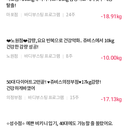
탈출!
마포점
바디부스팅 프로그램
24주
-18.91
kg
❤️노원점❤️감량,요요 반복으로 건강악화.. 쥬비스에서 10kg
건강한 감량 성공!
노원점
바디부스팅 프로그램
8주
-10.00
kg
50대 다이어트고민끝! ♥️쥬비스의정부점♥️17kg감량!
건강하게바꼈어
의정부점
바디부스팅 프로그램
15주
-17.13
kg
⭐성수점⭐ 예쁜 비키니 입기, 40대에도 가능할 줄 몰랐어요.