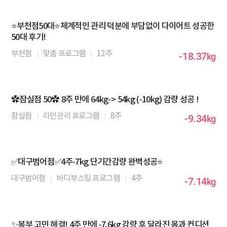
⭐부천점50대⭐체계적인 관리 덕분에 부담없이 다이어트 성공한
50대 후기!
부천점
맞춤 프로그램
12주
-18.37
kg
✿잠실점 50✿ 8주 만에 64kg-> 54kg (-10kg) 감량 성공 !
잠실점
라인관리 프로그램
8주
-9.34
kg
✅대구범어점✅4주-7kg 단기간감량 완벽성공⭐
대구범어점
바디부스팅 프로그램
4주
-7.14
kg
✨복부 고민 해결! 4주 만에 -7.6kg 감량 후 달라진 몸과 컨디션