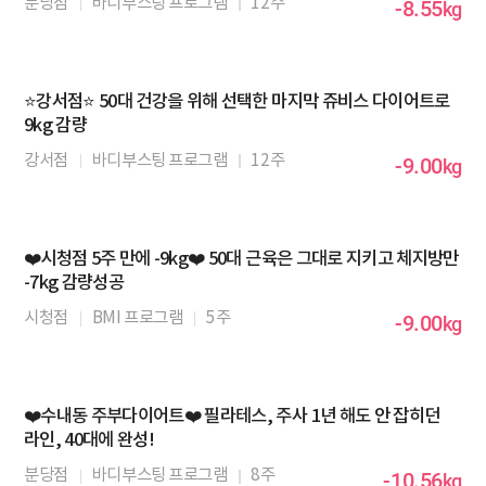
분당점
바디부스팅 프로그램
12주
-8.55
kg
⭐강서점⭐ 50대 건강을 위해 선택한 마지막 쥬비스 다이어트로
9kg 감량
강서점
바디부스팅 프로그램
12주
-9.00
kg
❤️시청점 5주 만에 -9kg❤️ 50대 근육은 그대로 지키고 체지방만
-7kg 감량성공
시청점
BMI 프로그램
5주
-9.00
kg
❤️수내동 주부다이어트❤️ 필라테스, 주사 1년 해도 안 잡히던
라인, 40대에 완성!
분당점
바디부스팅 프로그램
8주
-10.56
kg