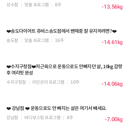
성수점
맞춤 프로그램
8주
-13.56
kg
❤️송도다이어트 쥬비스송도점에서 뺀체중 잘 유지하려면?❤️
송도점
맞춤 프로그램
16주
-14.61
kg
❤️수지구청점❤️저근육으로 운동으로도 안빠지던 살, 10kg 감량
후 여리핏 완성
수지구청점
라인관리 프로그램
10주
-14.06
kg
❤️ 강남점 ❤️ 운동으로도 안 빠지는 살은 여기서 빼세요.
강남점
바디부스팅 프로그램
4주
-7.00
kg