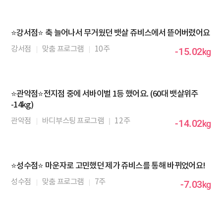
⭐강서점⭐ 축 늘어나서 무거웠던 뱃살 쥬비스에서 뜯어버렸어요
강서점
맞춤 프로그램
10주
-15.02
kg
⭐관악점⭐전지점 중에 서바이벌 1등 했어요. (60대 뱃살위주
-14kg)
관악점
바디부스팅 프로그램
12주
-14.02
kg
⭐성수점⭐ 마운자로 고민했던 제가 쥬비스를 통해 바뀌었어요!
성수점
맞춤 프로그램
7주
-7.03
kg