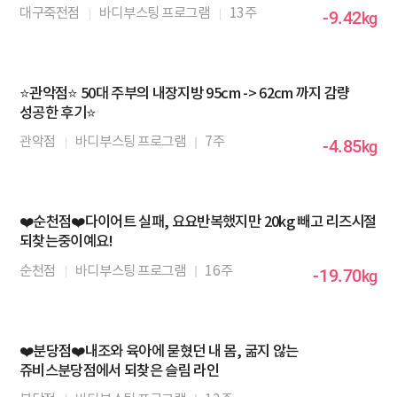
대구죽전점
바디부스팅 프로그램
13주
-9.42
kg
⭐관악점⭐ 50대 주부의 내장지방 95cm -> 62cm 까지 감량
성공한 후기⭐
관악점
바디부스팅 프로그램
7주
-4.85
kg
❤️순천점❤️다이어트 실패, 요요반복했지만 20kg 빼고 리즈시절
되찾는중이예요!
순천점
바디부스팅 프로그램
16주
-19.70
kg
❤️분당점❤️내조와 육아에 묻혔던 내 몸, 굶지 않는
쥬비스분당점에서 되찾은 슬림 라인