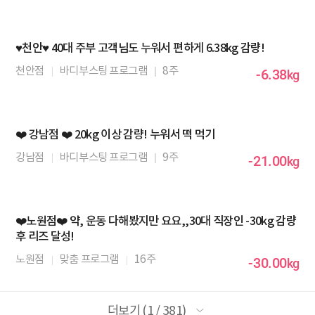
♥️천안♥️ 40대 주부 고객님도 누워서 편하게 6.38kg 감량!
천안점
바디부스팅 프로그램
8주
-6.38
kg
❤️ 강남점 ❤️ 20kg 이상 감량! 누워서 떡 먹기
강남점
바디부스팅 프로그램
9주
-21.00
kg
❤️노원점❤️ 약, 운동 다해봤지만 요요,,30대 직장인 -30kg 감량
후 리즈 달성!
노원점
맞춤 프로그램
16주
-30.00
kg
더보기 (1 / 381)