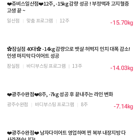
❤️쥬비스일산점❤️12주, -15kg 감량 성공 ! 부정맥과 고지혈증
고생 끝 ~
일산점
맞춤 프로그램
12주
-15.70
kg
✿잠실점 40대✿ -14kg 감량으로 뱃살·허벅지 인치 대폭 감소!
인생 마지막 다이어트 성공
잠실점
바디부스팅 프로그램
13주
-14.03
kg
❤️광주수완점❤️8주, -7kg 성공 후 끝내주는 라인 변화
광주수완점
바디부스팅 프로그램
8주
-7.14
kg
❤️광주수완점❤️ 남자다이어트 영업하며 찐 복부 내장지방 다