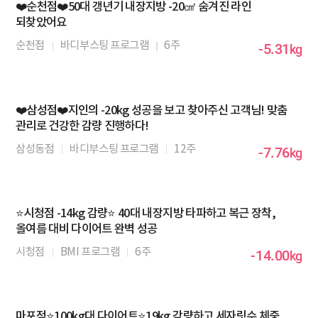
❤️순천점❤️50대 갱년기 내장지방 -20㎠ 숨겨진 라인
되찾았어요
순천점
바디부스팅 프로그램
6주
-5.31
kg
❤️삼성점❤️지인의 -20kg 성공을 보고 찾아주신 고객님! 맞춤
관리로 건강한 감량 진행하다!
삼성동점
바디부스팅 프로그램
12주
-7.76
kg
⭐시청점 -14kg 감량⭐ 40대 내장지방 타파하고 복근 장착,
올여름 대비 다이어트 완벽 성공
시청점
BMI 프로그램
6주
-14.00
kg
마포점⭐100kg대 다이어트⭐19kg 감량하고 세자릿수 체중