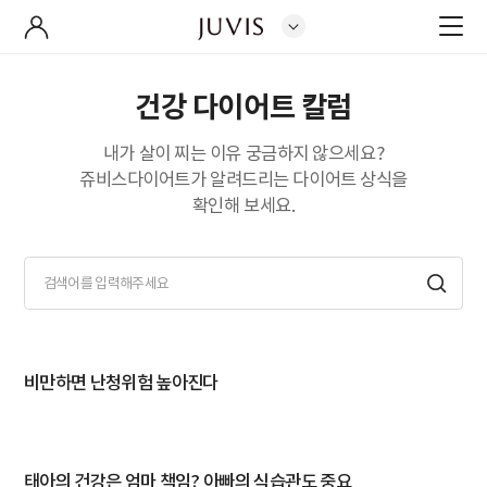
건강 다이어트 칼럼
내가 살이 찌는 이유 궁금하지 않으세요?
쥬비스다이어트가 알려드리는 다이어트 상식을
확인해 보세요.
건
검
강
색
다
어
이
입
어
력
비만하면 난청위험 높아진다
트
칼
럼
검
태아의 건강은 엄마 책임? 아빠의 식습관도 중요