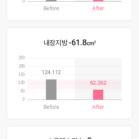
0
Before
After
-61.8
내장지방
2
cm
250
200
124.112
150
62.262
100
50
0
Before
After