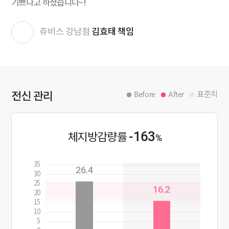
기쁘다고 하셨습니다~!
김효태 책임
쥬비스 강남점
전신 관리
Before
After
표준치
-163
체지방감량률
%
35
26.4
30
25
16.2
20
15
10
5