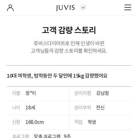
고객 감량 스토리
쥬비스다이어트로 인해 인생이 바뀐
고객님들의 감량 스토리를 확인하세요.
10대 여학생, 방학동안 두 달만에 15kg 감량했어요
이름
장*이
관리지점
강남점
나이
18세
관리부위
전신
신장
168.0cm
직업
학생
프로그램
맞춤 프로그램
9주