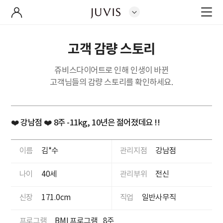
고객 감량 스토리
쥬비스다이어트로 인해 인생이 바뀐
고객님들의 감량 스토리를 확인하세요.
❤️ 강남점 ❤️ 8주 -11kg, 10년은 젊어졌데요 !!
이름
김*수
관리지점
강남점
나이
40세
관리부위
전신
신장
171.0cm
직업
일반사무직
프로그램
BMI 프로그램
8주