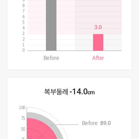
9
8
7
6
5
3.0
4
3
2
1
0
Before
After
-14.0
복부둘레
cm
100
75
Before
89.0
50