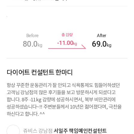
총 감량
Before
After
80.0
69.0
-11.00
kg
kg
kg
다이어트 컨설턴트 한마디
항상 꾸준한 운동관리가 잘 안되고 식욕통제도 힘들어하셨던
고객님 강남점의 많은 후기들을 보고 방문하시게 되셨다고
합니다. 8주 -11kg 감량에 성공하시면서, 복부 비만관리에
성공하셨습니다~!! 주변분들께서 10년은 젊어졌다며, 극찬을
하신다고 합니다. ^^
서일주 책임메인컨설턴트
쥬비스 강남점