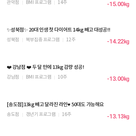
관악점
BMI 프로그램
14주
-15.00
kg
✨성북점✨ 20대 인생 첫 다이어트 14kg 빼고 대성공!!
성북점
복부집중 프로그램
12주
-14.22
kg
❤️ 강남점 ❤️ 두 달 만에 13kg 감량 성공!
강남점
BMI 프로그램
10주
-13.00
kg
[송도점]13kg 빼고 달라진 라인♥ 50대도 가능해요
송도점
갱년기 프로그램
16주
-13.13
kg