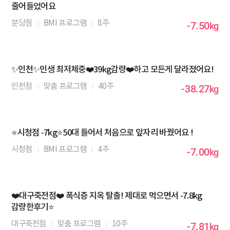
줄어들었어요
분당점
BMI 프로그램
8주
-7.50
kg
✨인천✨인생 최저체중❤️39kg감량❤️하고 모든게 달라졌어요!
인천점
맞춤 프로그램
40주
-38.27
kg
⭐시청점 -7kg⭐50대 들어서 처음으로 앞자리 바꿨어요 !
시청점
BMI 프로그램
4주
-7.00
kg
❤️대구죽전점❤️ 폭식증 지옥 탈출! 제대로 먹으면서 -7.8kg
감량한후기⭐
대구죽전점
맞춤 프로그램
10주
-7.81
kg