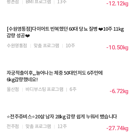
평촌점
BMI 프로그램
13주
-12.12
kg
[수원영통점]다이어트 반복했던 60대 당뇨 질병 ❤️10주 11kg
감량 성공❤️
수원영통점
맞춤 프로그램
10주
-10.50
kg
자궁적출이후,,늘어나는 체중 50대인저도 6주만에
6kg감량했네요!
울산점
바디부스팅 프로그램
6주
-6.72
kg
⭐전주쥬비스⭐20살 남자 28kg 감량 쉽게 누워서 뺐습니다
전주점
맞춤 프로그램
12주
-27.74
kg