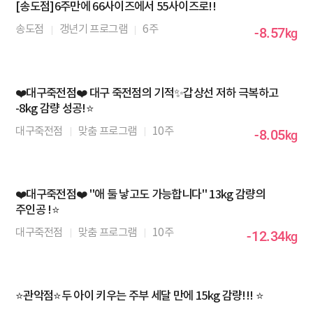
[송도점]6주만에 66사이즈에서 55사이즈로!!
송도점
갱년기 프로그램
6주
-8.57
kg
❤️대구죽전점❤️ 대구 죽전점의 기적✨갑상선 저하 극복하고
-8kg 감량 성공!⭐
대구죽전점
맞춤 프로그램
10주
-8.05
kg
❤️대구죽전점❤️ "애 둘 낳고도 가능합니다" 13kg 감량의
주인공 !⭐
대구죽전점
맞춤 프로그램
10주
-12.34
kg
⭐관악점⭐두 아이 키우는 주부 세달 만에 15kg 감량!!! ⭐