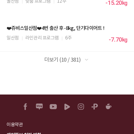
울산점
맞춤 프로그램
12주
-15.20
kg
❤️쥬비스일산점❤️4번 출산 후 -8kg, 단기다이어트 !
일산점
라인관리 프로그램
6주
-7.70
kg
더보기 (10 / 381)
이용약관