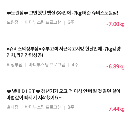
❤️노원점❤️ 고민했던 뱃살 6주만에 -7kg 빼준 쥬비스노원점!
노원점
바디부스팅 프로그램
6주
-7.00
kg
♥️쥬비스의정부점♥️주부고객 저근육고지방 한달만에 -7kg감량
인치,라인감량성공!
의정부점
바디부스팅 프로그램
4주
-6.89
kg
❤️ 별내 D I E T ❤️ 갱년기가 오고 더 이상 안 빠질 것 같던 살이
마법같이 빠지기 시작했어요~
별내점
바디부스팅 프로그램
8주
-7.44
kg