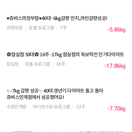
♥️쥬비스의정부점♥️40대 -6kg감량 인치,라인감량성공!
의정부점
맞춤 프로그램
7주
-5.86
kg
✿잠실점 50대✿ 16주 -17kg 잠실점의 독보적인 단기다이어트
잠실점
맞춤 프로그램
16주
-17.86
kg
✨-7kg 감량 성공✨ 40대 갱년기 다이어트 돌고 돌아
쥬비스인계점에서 성공했어요!
수원인계점
바디부스팅 프로그램
12주
-7.70
kg