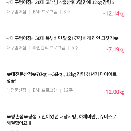
✅대구범어점✅30대 고객님 ⭐출산후 2달만에 12kg 감량⭐
대구범어점
BMI 프로그램
8주
-12.14
kg
✅대구범어점✅50대 복부비만 탈출! 건강하게 라인 되찾기❤️
대구범어점
라인관리 프로그램
5주
-7.19
kg
❤️대전둔산점❤️70kg →58kg , 12kg 감량 갱년기 다이어트
성공!
대전둔산점
BMI 프로그램
12주
-12.00
kg
❤️평촌점❤️평생 고민이었던 내장지방, 하체비만,, 쥬비스로
해결했어요 !!