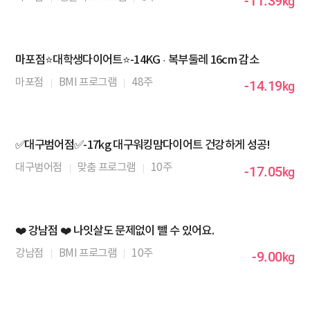
-11.39
kg
마포점⭐대학생다이어트⭐-14KG · 복부둘레 16cm 감소
마포점
BMI 프로그램
48주
-14.19
kg
✅대구범어점✅-17kg 대구워킹맘다이어트 건강하게 성공!
대구범어점
맞춤 프로그램
10주
-17.05
kg
❤️ 강남점 ❤️ 나잇살도 문제없이 뺄 수 있어요.
강남점
BMI 프로그램
10주
-9.00
kg