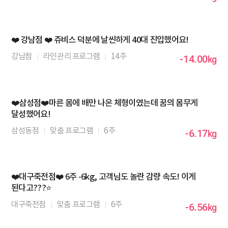
❤️ 강남점 ❤️ 쥬비스 덕분에 날씬하게 40대 진입했어요!
강남점
라인관리 프로그램
14주
-14.00
kg
❤️삼성점❤️마른 몸에 배만 나온 체형이였는데 꿈의 몸무게
달성했어요!
삼성동점
맞춤 프로그램
6주
-6.17
kg
❤️대구죽전점❤️ 6주 -6kg, 고객님도 놀란 감량 속도! 이게
된다고???⭐
대구죽전점
맞춤 프로그램
6주
-6.56
kg