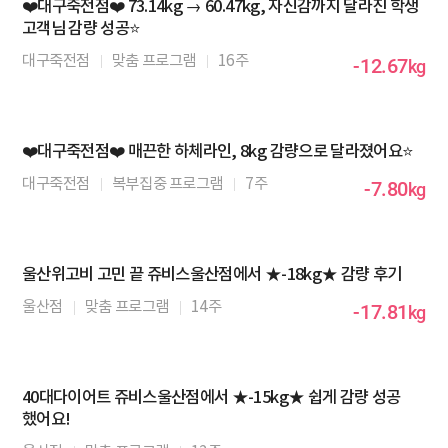
❤️대구죽전점❤️ 73.14kg → 60.47kg, 자신감까지 달라진 학생
고객님 감량 성공⭐
대구죽전점
맞춤 프로그램
16주
-12.67
kg
❤️대구죽전점❤️ 매끈한 하체라인, 8kg 감량으로 달라졌어요⭐
대구죽전점
복부집중 프로그램
7주
-7.80
kg
울산위고비 고민 끝 쥬비스울산점에서 ★-18kg★ 감량 후기
울산점
맞춤 프로그램
14주
-17.81
kg
40대다이어트 쥬비스울산점에서 ★-15kg★ 쉽게 감량 성공
했어요!