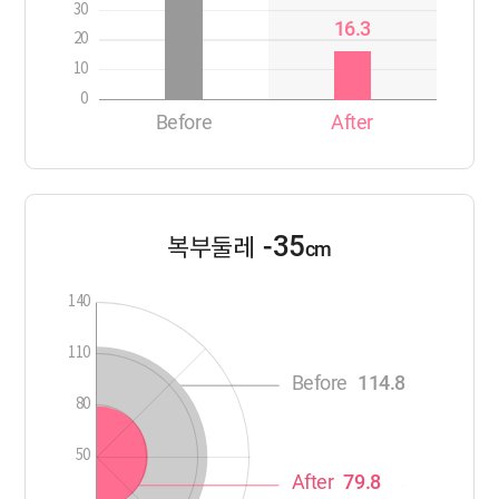
30
16.3
20
10
0
Before
After
-35
복부둘레
cm
140
110
Before
114.8
80
50
After
79.8