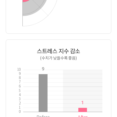
스트레스 지수 감소
(수치가 낮을수록 좋음)
9
10
9
8
7
6
5
4
3
1
2
1
0