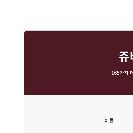
쥬
165가지
이름